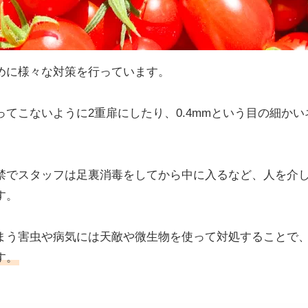
めに様々な対策を行っています。
てこないように2重扉にしたり、0.4mmという目の細か
禁でスタッフは足裏消毒をしてから中に入るなど、人を介
す。
まう害虫や病気には天敵や微生物を使って対処することで
す。