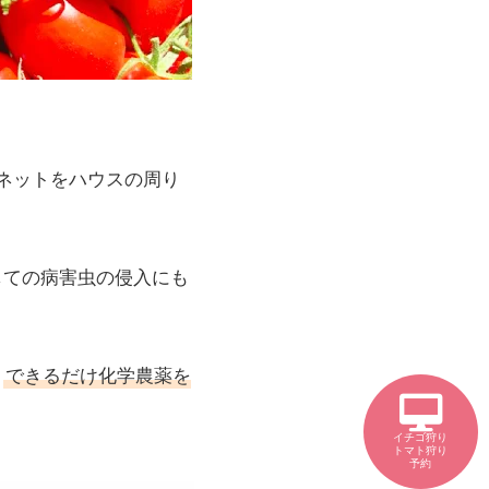
いネットをハウスの周り
しての病害虫の侵入にも
、
できるだけ化学農薬を
イチゴ狩り
トマト狩り
予約