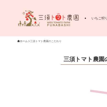
いちご狩
ホーム
三須トマト農園のこだわり
三須トマト農園