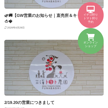
イチゴ狩り
🌿🚚【GW営業のお知らせ｜直売所＆キッチンカー】
トマト狩り
🍅🍓
予約
2026年4月29日
オンライン
ショップ
2/19.20の営業につきまして