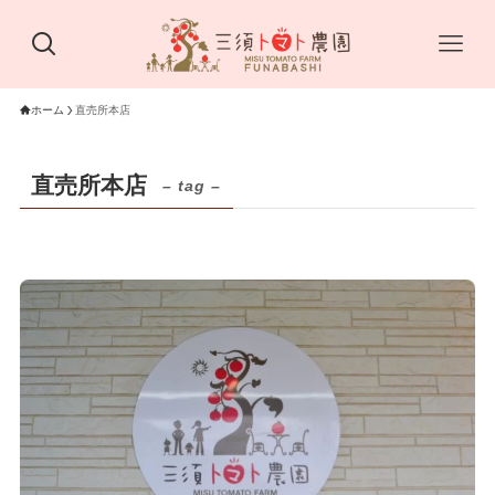
ホーム
直売所本店
直売所本店
– tag –